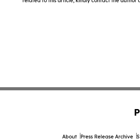
related to this article, kindly contact the author
P
About
Press Release Archive
S