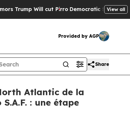
p Will cut Pirro
Democratic Socialists of Ameri
View all
Provided by AGP
Share
North Atlantic de la
S.A.F. : une étape