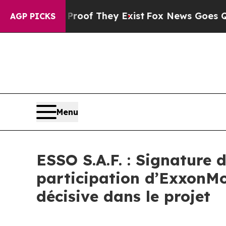
rs no Proof They Exist
Fox News Goes Quiet as '
AGP PICKS
Menu
ESSO S.A.F. : Signature 
participation d’ExxonMob
décisive dans le projet